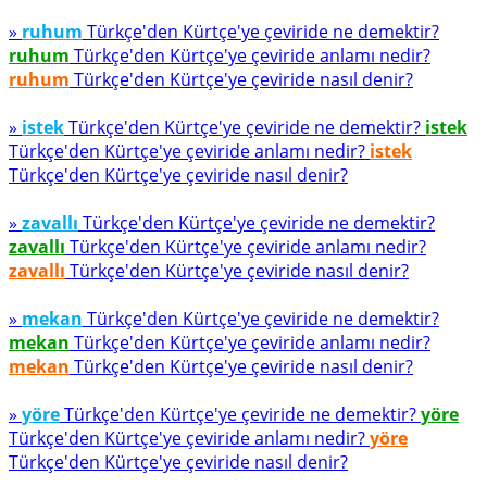
»
ruhum
Türkçe'den Kürtçe'ye çeviride ne demektir?
ruhum
Türkçe'den Kürtçe'ye çeviride anlamı nedir?
ruhum
Türkçe'den Kürtçe'ye çeviride nasıl denir?
»
istek
Türkçe'den Kürtçe'ye çeviride ne demektir?
istek
Türkçe'den Kürtçe'ye çeviride anlamı nedir?
istek
Türkçe'den Kürtçe'ye çeviride nasıl denir?
»
zavallı
Türkçe'den Kürtçe'ye çeviride ne demektir?
zavallı
Türkçe'den Kürtçe'ye çeviride anlamı nedir?
zavallı
Türkçe'den Kürtçe'ye çeviride nasıl denir?
»
mekan
Türkçe'den Kürtçe'ye çeviride ne demektir?
mekan
Türkçe'den Kürtçe'ye çeviride anlamı nedir?
mekan
Türkçe'den Kürtçe'ye çeviride nasıl denir?
»
yöre
Türkçe'den Kürtçe'ye çeviride ne demektir?
yöre
Türkçe'den Kürtçe'ye çeviride anlamı nedir?
yöre
Türkçe'den Kürtçe'ye çeviride nasıl denir?