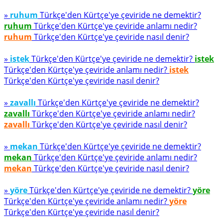
»
ruhum
Türkçe'den Kürtçe'ye çeviride ne demektir?
ruhum
Türkçe'den Kürtçe'ye çeviride anlamı nedir?
ruhum
Türkçe'den Kürtçe'ye çeviride nasıl denir?
»
istek
Türkçe'den Kürtçe'ye çeviride ne demektir?
istek
Türkçe'den Kürtçe'ye çeviride anlamı nedir?
istek
Türkçe'den Kürtçe'ye çeviride nasıl denir?
»
zavallı
Türkçe'den Kürtçe'ye çeviride ne demektir?
zavallı
Türkçe'den Kürtçe'ye çeviride anlamı nedir?
zavallı
Türkçe'den Kürtçe'ye çeviride nasıl denir?
»
mekan
Türkçe'den Kürtçe'ye çeviride ne demektir?
mekan
Türkçe'den Kürtçe'ye çeviride anlamı nedir?
mekan
Türkçe'den Kürtçe'ye çeviride nasıl denir?
»
yöre
Türkçe'den Kürtçe'ye çeviride ne demektir?
yöre
Türkçe'den Kürtçe'ye çeviride anlamı nedir?
yöre
Türkçe'den Kürtçe'ye çeviride nasıl denir?