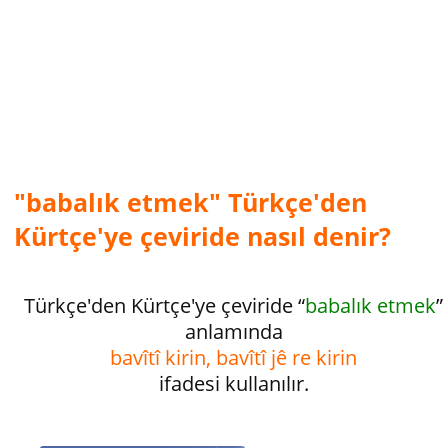
"babalık etmek" Türkçe'den
Kürtçe'ye çeviride nasıl denir?
Türkçe'den Kürtçe'ye çeviride “
babalık etmek
”
anlamında
bavîtî kirin, ba­vîtî jê re kirin
ifadesi kullanılır.