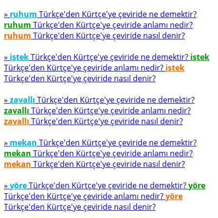
»
ruhum
Türkçe'den Kürtçe'ye çeviride ne demektir?
ruhum
Türkçe'den Kürtçe'ye çeviride anlamı nedir?
ruhum
Türkçe'den Kürtçe'ye çeviride nasıl denir?
»
istek
Türkçe'den Kürtçe'ye çeviride ne demektir?
istek
Türkçe'den Kürtçe'ye çeviride anlamı nedir?
istek
Türkçe'den Kürtçe'ye çeviride nasıl denir?
»
zavallı
Türkçe'den Kürtçe'ye çeviride ne demektir?
zavallı
Türkçe'den Kürtçe'ye çeviride anlamı nedir?
zavallı
Türkçe'den Kürtçe'ye çeviride nasıl denir?
»
mekan
Türkçe'den Kürtçe'ye çeviride ne demektir?
mekan
Türkçe'den Kürtçe'ye çeviride anlamı nedir?
mekan
Türkçe'den Kürtçe'ye çeviride nasıl denir?
»
yöre
Türkçe'den Kürtçe'ye çeviride ne demektir?
yöre
Türkçe'den Kürtçe'ye çeviride anlamı nedir?
yöre
Türkçe'den Kürtçe'ye çeviride nasıl denir?