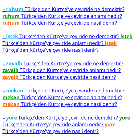
»
ruhum
Türkçe'den Kürtçe'ye çeviride ne demektir?
ruhum
Türkçe'den Kürtçe'ye çeviride anlamı nedir?
ruhum
Türkçe'den Kürtçe'ye çeviride nasıl denir?
»
istek
Türkçe'den Kürtçe'ye çeviride ne demektir?
istek
Türkçe'den Kürtçe'ye çeviride anlamı nedir?
istek
Türkçe'den Kürtçe'ye çeviride nasıl denir?
»
zavallı
Türkçe'den Kürtçe'ye çeviride ne demektir?
zavallı
Türkçe'den Kürtçe'ye çeviride anlamı nedir?
zavallı
Türkçe'den Kürtçe'ye çeviride nasıl denir?
»
mekan
Türkçe'den Kürtçe'ye çeviride ne demektir?
mekan
Türkçe'den Kürtçe'ye çeviride anlamı nedir?
mekan
Türkçe'den Kürtçe'ye çeviride nasıl denir?
»
yöre
Türkçe'den Kürtçe'ye çeviride ne demektir?
yöre
Türkçe'den Kürtçe'ye çeviride anlamı nedir?
yöre
Türkçe'den Kürtçe'ye çeviride nasıl denir?