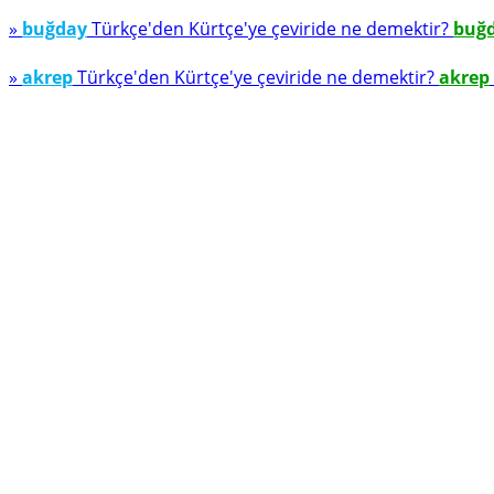
»
buğday
Türkçe'den Kürtçe'ye çeviride ne demektir?
buğ
»
akrep
Türkçe'den Kürtçe'ye çeviride ne demektir?
akrep