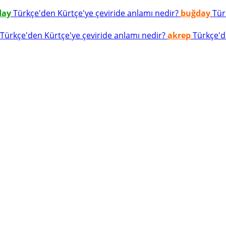
day
Türkçe'den Kürtçe'ye çeviride anlamı nedir?
buğday
Türk
Türkçe'den Kürtçe'ye çeviride anlamı nedir?
akrep
Türkçe'de