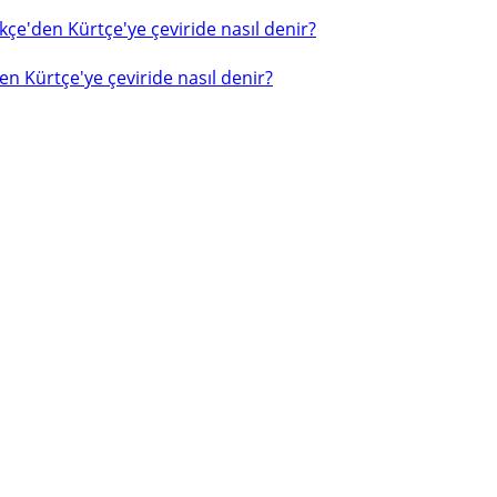
çe'den Kürtçe'ye çeviride nasıl denir?
n Kürtçe'ye çeviride nasıl denir?