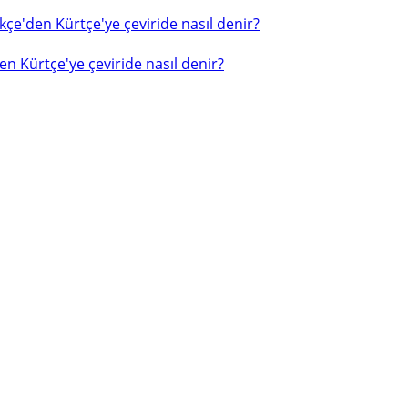
çe'den Kürtçe'ye çeviride nasıl denir?
n Kürtçe'ye çeviride nasıl denir?