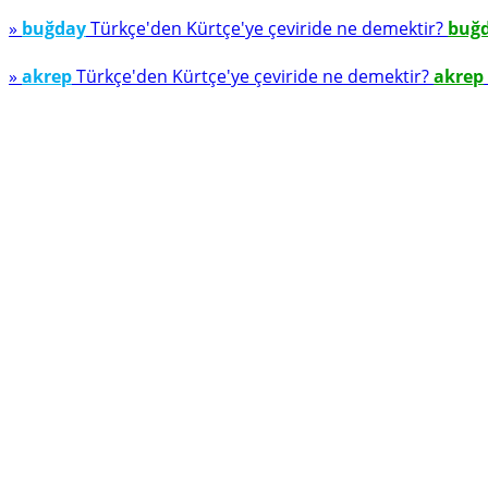
»
buğday
Türkçe'den Kürtçe'ye çeviride ne demektir?
buğ
»
akrep
Türkçe'den Kürtçe'ye çeviride ne demektir?
akrep