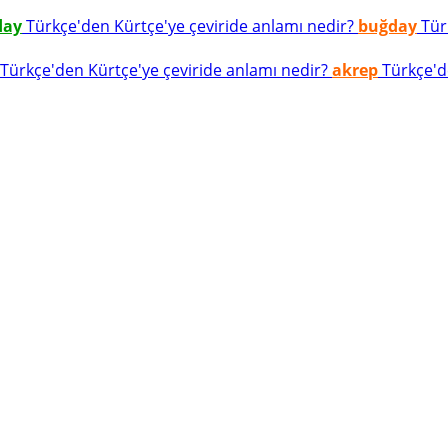
day
Türkçe'den Kürtçe'ye çeviride anlamı nedir?
buğday
Türk
Türkçe'den Kürtçe'ye çeviride anlamı nedir?
akrep
Türkçe'de