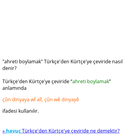
"ahreti boylamak" Türkçe'den Kürtçe'ye çeviride nasıl
denir?
Türkçe'den Kürtçe'ye çeviride “
ahreti boylamak
”
anlamında
çûn dinyaya wî alî, çûn wê dinyayê
ifadesi kullanılır.
»
havuç
Türkçe'den Kürtçe'ye çeviride ne demektir?