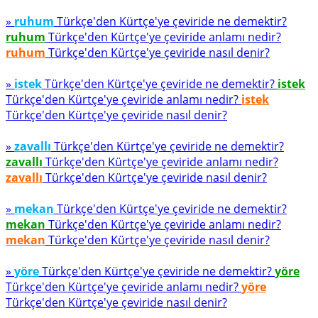
»
ruhum
Türkçe'den Kürtçe'ye çeviride ne demektir?
ruhum
Türkçe'den Kürtçe'ye çeviride anlamı nedir?
ruhum
Türkçe'den Kürtçe'ye çeviride nasıl denir?
»
istek
Türkçe'den Kürtçe'ye çeviride ne demektir?
istek
Türkçe'den Kürtçe'ye çeviride anlamı nedir?
istek
Türkçe'den Kürtçe'ye çeviride nasıl denir?
»
zavallı
Türkçe'den Kürtçe'ye çeviride ne demektir?
zavallı
Türkçe'den Kürtçe'ye çeviride anlamı nedir?
zavallı
Türkçe'den Kürtçe'ye çeviride nasıl denir?
»
mekan
Türkçe'den Kürtçe'ye çeviride ne demektir?
mekan
Türkçe'den Kürtçe'ye çeviride anlamı nedir?
mekan
Türkçe'den Kürtçe'ye çeviride nasıl denir?
»
yöre
Türkçe'den Kürtçe'ye çeviride ne demektir?
yöre
Türkçe'den Kürtçe'ye çeviride anlamı nedir?
yöre
Türkçe'den Kürtçe'ye çeviride nasıl denir?