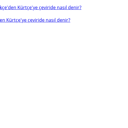
çe'den Kürtçe'ye çeviride nasıl denir?
n Kürtçe'ye çeviride nasıl denir?