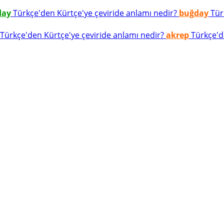
day
Türkçe'den Kürtçe'ye çeviride anlamı nedir?
buğday
Türk
Türkçe'den Kürtçe'ye çeviride anlamı nedir?
akrep
Türkçe'de