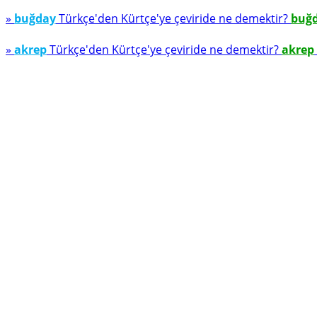
»
buğday
Türkçe'den Kürtçe'ye çeviride ne demektir?
buğ
»
akrep
Türkçe'den Kürtçe'ye çeviride ne demektir?
akrep