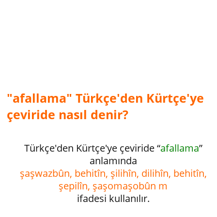
"afallama" Türkçe'den Kürtçe'ye
çeviride nasıl denir?
Türkçe'den Kürtçe'ye çeviride “
afallama
”
anlamında
şaşwazbûn, behitîn, şilihîn, dilihîn, behitîn,
şepilîn, şaşomaşobûn m
ifadesi kullanılır.