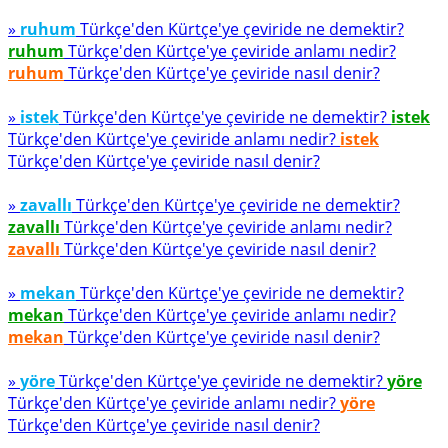
»
ruhum
Türkçe'den Kürtçe'ye çeviride ne demektir?
ruhum
Türkçe'den Kürtçe'ye çeviride anlamı nedir?
ruhum
Türkçe'den Kürtçe'ye çeviride nasıl denir?
»
istek
Türkçe'den Kürtçe'ye çeviride ne demektir?
istek
Türkçe'den Kürtçe'ye çeviride anlamı nedir?
istek
Türkçe'den Kürtçe'ye çeviride nasıl denir?
»
zavallı
Türkçe'den Kürtçe'ye çeviride ne demektir?
zavallı
Türkçe'den Kürtçe'ye çeviride anlamı nedir?
zavallı
Türkçe'den Kürtçe'ye çeviride nasıl denir?
»
mekan
Türkçe'den Kürtçe'ye çeviride ne demektir?
mekan
Türkçe'den Kürtçe'ye çeviride anlamı nedir?
mekan
Türkçe'den Kürtçe'ye çeviride nasıl denir?
»
yöre
Türkçe'den Kürtçe'ye çeviride ne demektir?
yöre
Türkçe'den Kürtçe'ye çeviride anlamı nedir?
yöre
Türkçe'den Kürtçe'ye çeviride nasıl denir?