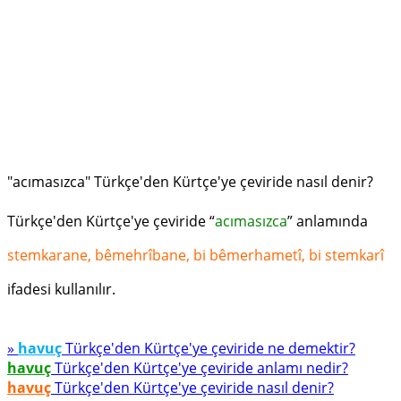
"acımasızca" Türkçe'den Kürtçe'ye çeviride nasıl denir?
Türkçe'den Kürtçe'ye çeviride “
acımasızca
” anlamında
stemkarane, bêmehrîbane, bi bêmerhametî, bi stemkarî
ifadesi kullanılır.
»
havuç
Türkçe'den Kürtçe'ye çeviride ne demektir?
havuç
Türkçe'den Kürtçe'ye çeviride anlamı nedir?
havuç
Türkçe'den Kürtçe'ye çeviride nasıl denir?