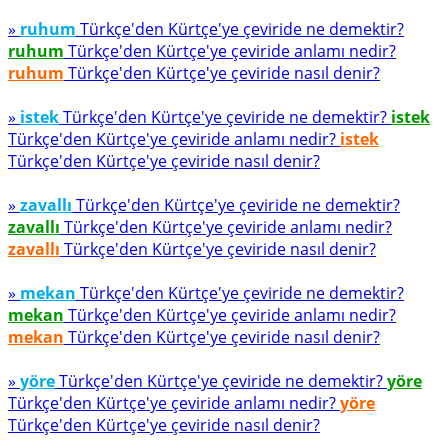
»
ruhum
Türkçe'den Kürtçe'ye çeviride ne demektir?
ruhum
Türkçe'den Kürtçe'ye çeviride anlamı nedir?
ruhum
Türkçe'den Kürtçe'ye çeviride nasıl denir?
»
istek
Türkçe'den Kürtçe'ye çeviride ne demektir?
istek
Türkçe'den Kürtçe'ye çeviride anlamı nedir?
istek
Türkçe'den Kürtçe'ye çeviride nasıl denir?
»
zavallı
Türkçe'den Kürtçe'ye çeviride ne demektir?
zavallı
Türkçe'den Kürtçe'ye çeviride anlamı nedir?
zavallı
Türkçe'den Kürtçe'ye çeviride nasıl denir?
»
mekan
Türkçe'den Kürtçe'ye çeviride ne demektir?
mekan
Türkçe'den Kürtçe'ye çeviride anlamı nedir?
mekan
Türkçe'den Kürtçe'ye çeviride nasıl denir?
»
yöre
Türkçe'den Kürtçe'ye çeviride ne demektir?
yöre
Türkçe'den Kürtçe'ye çeviride anlamı nedir?
yöre
Türkçe'den Kürtçe'ye çeviride nasıl denir?