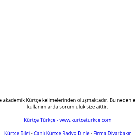
 ve akademik Kürtçe kelimelerinden oluşmaktadır. Bu nedenle
kullanımlarda sorumluluk size aittir.
Kürtçe Türkçe - www.kurtceturkce.com
Kürtçe Bilgi
-
Canlı Kürtçe Radyo Dinle
-
Firma Diyarbakır