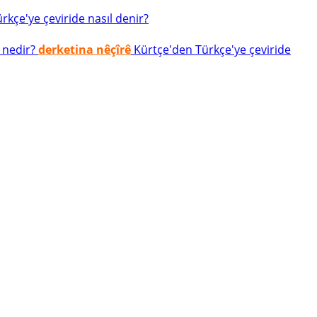
kçe'ye çeviride nasıl denir?
 nedir?
derketina nêçîrê
Kürtçe'den Türkçe'ye çeviride