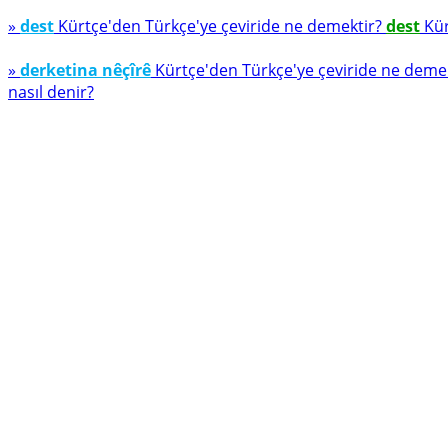
»
dest
Kürtçe'den Türkçe'ye çeviride ne demektir?
dest
Kür
»
derketina nêçîrê
Kürtçe'den Türkçe'ye çeviride ne deme
nasıl denir?