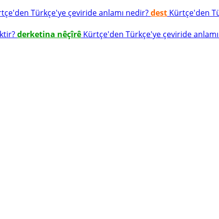
tçe'den Türkçe'ye çeviride anlamı nedir?
dest
Kürtçe'den Tür
ktir?
derketina nêçîrê
Kürtçe'den Türkçe'ye çeviride anlamı