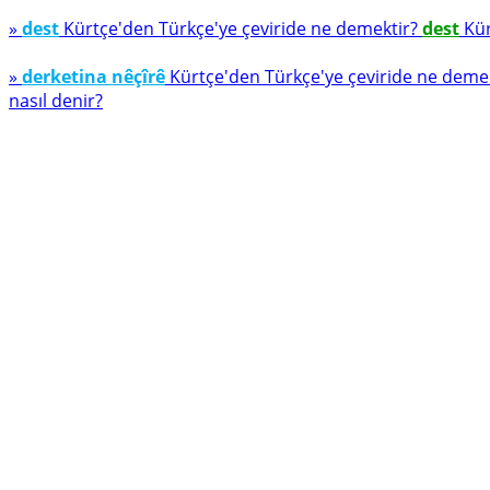
»
dest
Kürtçe'den Türkçe'ye çeviride ne demektir?
dest
Kür
»
derketina nêçîrê
Kürtçe'den Türkçe'ye çeviride ne deme
nasıl denir?