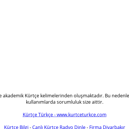
 ve akademik Kürtçe kelimelerinden oluşmaktadır. Bu nedenle
kullanımlarda sorumluluk size aittir.
Kürtçe Türkçe - www.kurtceturkce.com
Kürtçe Bilgi
-
Canlı Kürtçe Radyo Dinle
-
Firma Diyarbakır