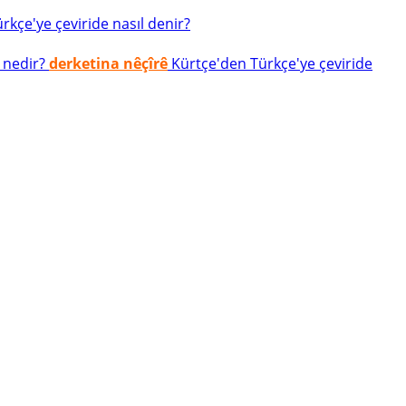
kçe'ye çeviride nasıl denir?
 nedir?
derketina nêçîrê
Kürtçe'den Türkçe'ye çeviride