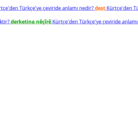
tçe'den Türkçe'ye çeviride anlamı nedir?
dest
Kürtçe'den Tür
ktir?
derketina nêçîrê
Kürtçe'den Türkçe'ye çeviride anlamı