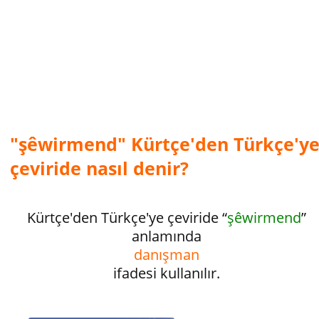
"şêwirmend" Kürtçe'den Türkçe'y
çeviride nasıl denir?
Kürtçe'den Türkçe'ye çeviride “
şêwirmend
”
anlamında
danışman
ifadesi kullanılır.