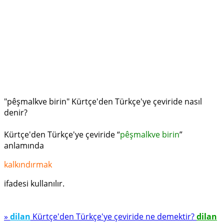
"pêşmalkve birin" Kürtçe'den Türkçe'ye çeviride nasıl
denir?
Kürtçe'den Türkçe'ye çeviride “
pêşmalkve birin
”
anlamında
kalkındırmak
ifadesi kullanılır.
»
dilan
Kürtçe'den Türkçe'ye çeviride ne demektir?
dilan