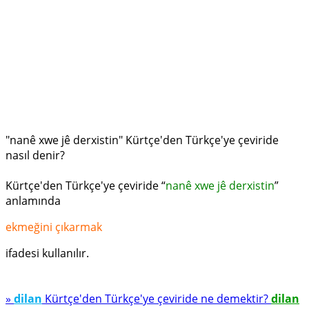
"nanê xwe jê derxistin" Kürtçe'den Türkçe'ye çeviride
nasıl denir?
Kürtçe'den Türkçe'ye çeviride “
nanê xwe jê derxistin
”
anlamında
ekmeğini çıkarmak
ifadesi kullanılır.
»
dilan
Kürtçe'den Türkçe'ye çeviride ne demektir?
dilan