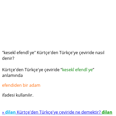
"kesekî efendî ye" Kürtçe'den Türkçe'ye çeviride nasıl
denir?
Kürtçe'den Türkçe'ye çeviride “
kesekî efendî ye
”
anlamında
efendiden bir adam
ifadesi kullanılır.
»
dilan
Kürtçe'den Türkçe'ye çeviride ne demektir?
dilan