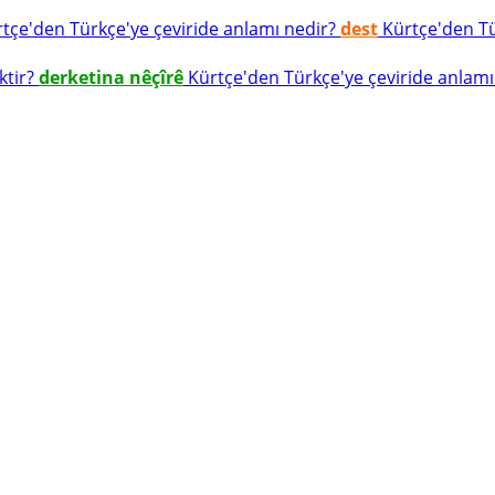
tçe'den Türkçe'ye çeviride anlamı nedir?
dest
Kürtçe'den Tür
ktir?
derketina nêçîrê
Kürtçe'den Türkçe'ye çeviride anlamı