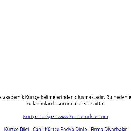
 ve akademik Kürtçe kelimelerinden oluşmaktadır. Bu nedenle
kullanımlarda sorumluluk size aittir.
Kürtçe Türkçe - www.kurtceturkce.com
Kürtçe Bilgi
-
Canlı Kürtçe Radyo Dinle
-
Firma Diyarbakır