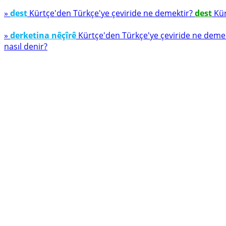
»
dest
Kürtçe'den Türkçe'ye çeviride ne demektir?
dest
Kür
»
derketina nêçîrê
Kürtçe'den Türkçe'ye çeviride ne deme
nasıl denir?