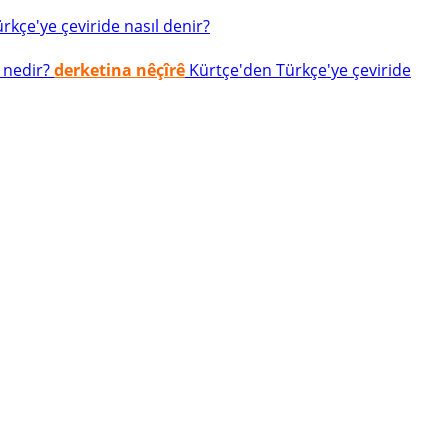
kçe'ye çeviride nasıl denir?
 nedir?
derketina nêçîrê
Kürtçe'den Türkçe'ye çeviride