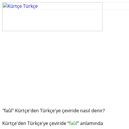
"faûl" Kürtçe'den Türkçe'ye çeviride nasıl denir?
Kürtçe'den Türkçe'ye çeviride “
faûl
” anlamında