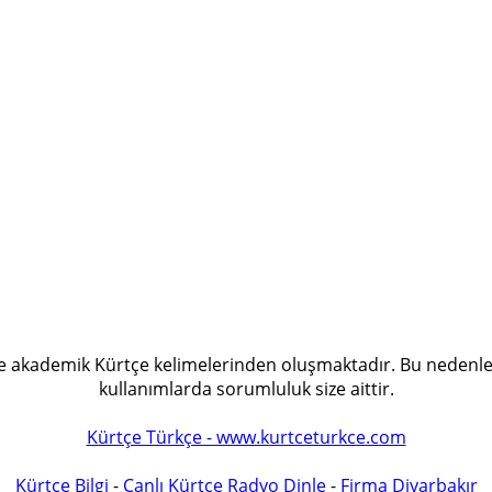
 ve akademik Kürtçe kelimelerinden oluşmaktadır. Bu nedenle
kullanımlarda sorumluluk size aittir.
Kürtçe Türkçe - www.kurtceturkce.com
Kürtçe Bilgi
-
Canlı Kürtçe Radyo Dinle
-
Firma Diyarbakır