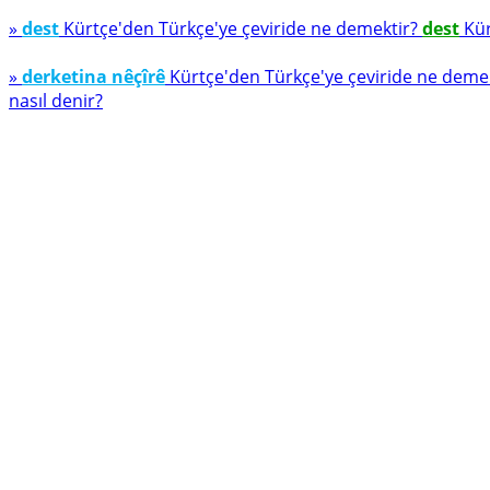
»
dest
Kürtçe'den Türkçe'ye çeviride ne demektir?
dest
Kür
»
derketina nêçîrê
Kürtçe'den Türkçe'ye çeviride ne deme
nasıl denir?