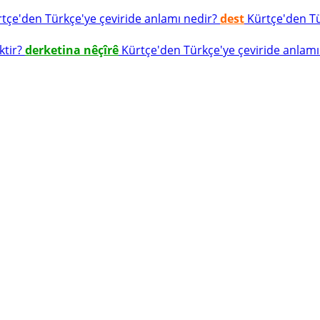
tçe'den Türkçe'ye çeviride anlamı nedir?
dest
Kürtçe'den Tür
ktir?
derketina nêçîrê
Kürtçe'den Türkçe'ye çeviride anlamı