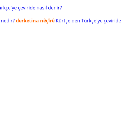
kçe'ye çeviride nasıl denir?
 nedir?
derketina nêçîrê
Kürtçe'den Türkçe'ye çeviride