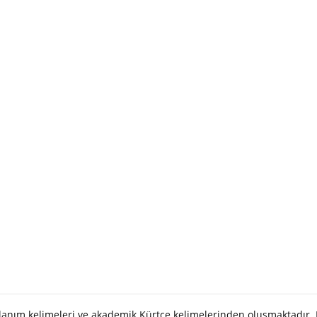
llanım kelimeleri ve akademik Kürtçe kelimelerinden oluşmaktadır