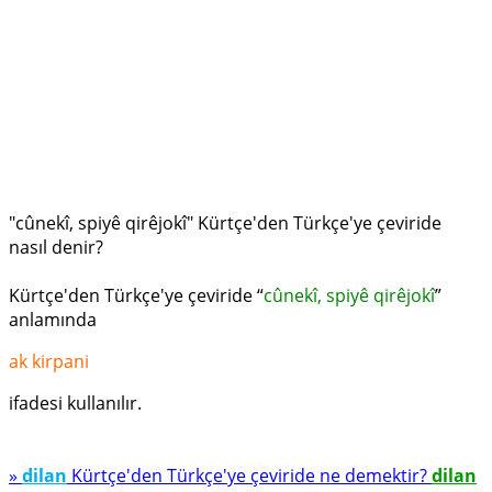
"cûnekî, spiyê qirêjokî" Kürtçe'den Türkçe'ye çeviride
nasıl denir?
Kürtçe'den Türkçe'ye çeviride “
cûnekî, spiyê qirêjokî
”
anlamında
ak kirpani
ifadesi kullanılır.
»
dilan
Kürtçe'den Türkçe'ye çeviride ne demektir?
dilan