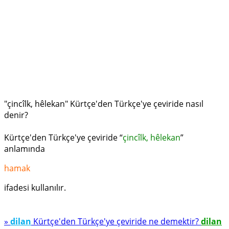
"çincîlk, hêlekan" Kürtçe'den Türkçe'ye çeviride nasıl
denir?
Kürtçe'den Türkçe'ye çeviride “
çincîlk, hêlekan
”
anlamında
hamak
ifadesi kullanılır.
»
dilan
Kürtçe'den Türkçe'ye çeviride ne demektir?
dilan