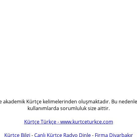
 ve akademik Kürtçe kelimelerinden oluşmaktadır. Bu nedenle
kullanımlarda sorumluluk size aittir.
Kürtçe Türkçe - www.kurtceturkce.com
Kürtçe Bilgi
-
Canlı Kürtçe Radyo Dinle
-
Firma Diyarbakır