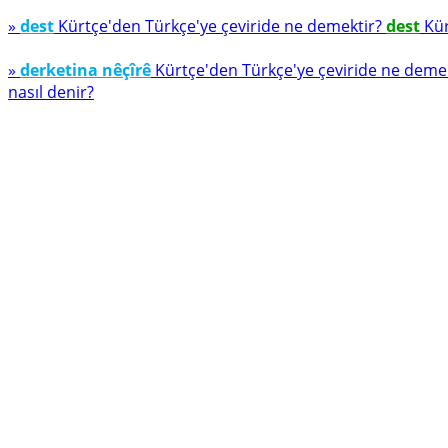
»
dest
Kürtçe'den Türkçe'ye çeviride ne demektir?
dest
Kür
»
derketina nêçîrê
Kürtçe'den Türkçe'ye çeviride ne deme
nasıl denir?