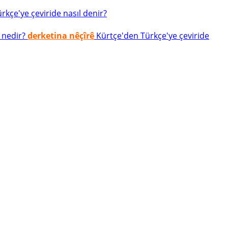
kçe'ye çeviride nasıl denir?
 nedir?
derketina nêçîrê
Kürtçe'den Türkçe'ye çeviride