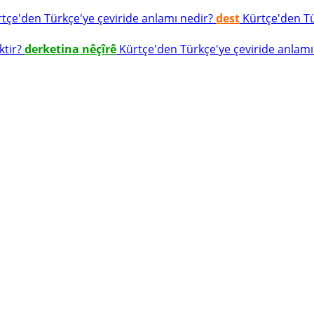
tçe'den Türkçe'ye çeviride anlamı nedir?
dest
Kürtçe'den Tür
ktir?
derketina nêçîrê
Kürtçe'den Türkçe'ye çeviride anlamı